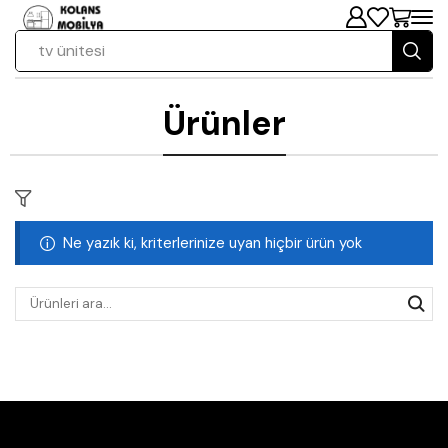
tv ünitesi
Ürünler
Ne yazık ki, kriterlerinize uyan hiçbir ürün yok