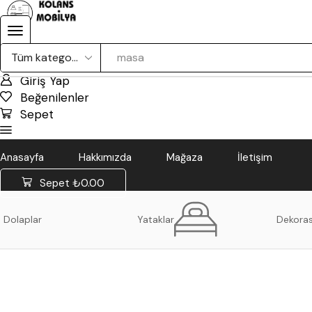
masa
Giriş Yap
Beğenilenler
Sepet
Anasayfa
Hakkımızda
Mağaza
İletişim
Sepet
₺
0.00
Dolaplar
Yataklar
Dekora